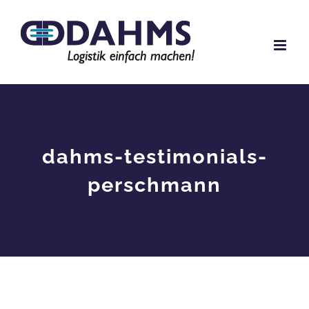
Zum
Inhalt
springen
dahms-testimonials-
perschmann