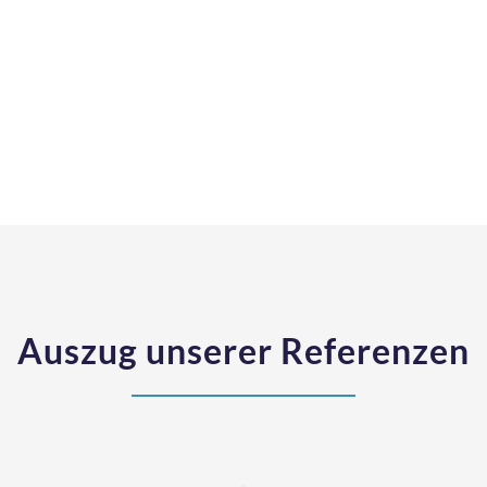
 Martin-Birner • Chief Executive Officer
ischer • Managing Director - Finance| Logist
.M.P. Merchandising Handelsgesellschaft m
Auszug unserer Referenzen