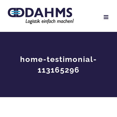
Zum
Inhalt
springen
home-testimonial-
113165296