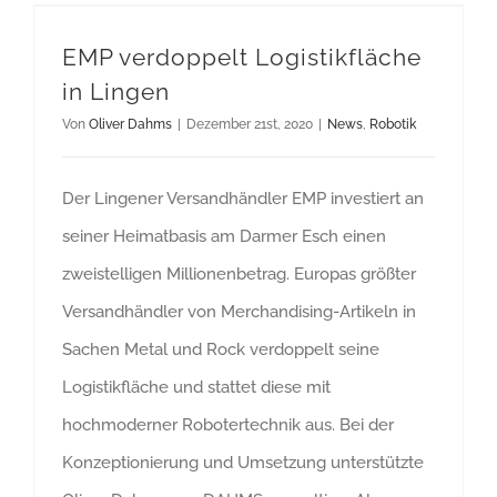
EMP verdoppelt Logistikfläche in Lingen
EMP verdoppelt Logistikfläche
in Lingen
Von
Oliver Dahms
|
Dezember 21st, 2020
|
News
,
Robotik
Der Lingener Versandhändler EMP investiert an
seiner Heimatbasis am Darmer Esch einen
zweistelligen Millionenbetrag. Europas größter
Versandhändler von Merchandising-Artikeln in
Sachen Metal und Rock verdoppelt seine
Logistikfläche und stattet diese mit
hochmoderner Robotertechnik aus. Bei der
Konzeptionierung und Umsetzung unterstützte