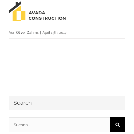
Von
Oliver Dahms
|
April 13th, 2017
Search
Suche
nach: